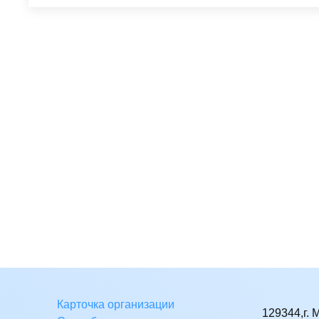
Карточка организации
129344,г. 