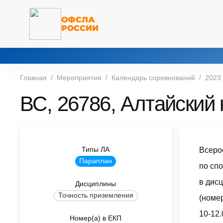
ОФСЛА
РОССИИ
Главная
Мероприятия
Календарь соревнований
2023
ВС, 26786, Алтайский 
Типы ЛА
Всеро
Параплан
по сп
в дисц
Дисциплины
Точность приземления
(номе
10-12.
Номер(а) в ЕКП