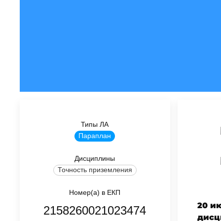
Типы ЛА
Параплан
Дисциплины
Точность приземления
Номер(а) в ЕКП
20 и
2158260021023474
дисц