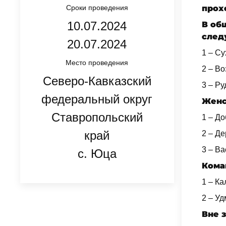
Сроки проведения
прох
10.07.2024
В об
след
20.07.2024
1 – Су
Место проведения
2 – Во
Северо-Кавказский
3 – Ру
федеральный округ
Женс
Ставропольский
1 – Д
край
2 – Де
3 – В
с. Юца
Кома
1 – Ка
2 – У
Вне з