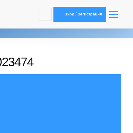
вход / регистрация
023474