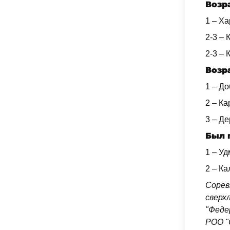
Возра
1 – Х
2-3 –
2-3 – 
Возра
1 – Д
2 – Ка
3 – Де
Был 
1 – У
2 – Ка
Сорев
сверх
"Феде
РОО "