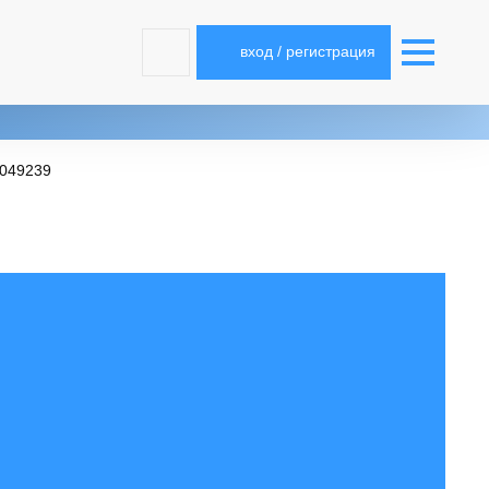
вход / регистрация
1049239