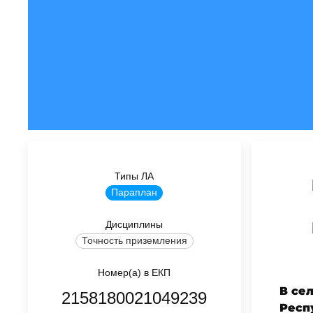
Типы ЛА
Параплан
Дисциплины
Точность приземления
Номер(а) в ЕКП
В се
2158180021049239
Респ