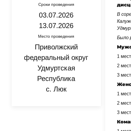
Сроки проведения
дисц
03.07.2026
В сор
Калуж
13.07.2026
Удмур
Место проведения
Было 
Приволжский
Мужс
федеральный округ
1 мест
2 мес
Удмуртская
3 мест
Республика
Женс
с. Люк
1 мест
2 мест
3 мест
Кома