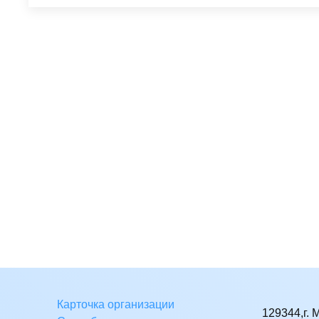
Карточка организации
129344,г. 