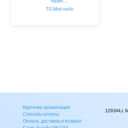
полет…
TG Моё небо
Карточка организации
129344,г. 
Способы оплаты
Оплата, доставка и возврат
Старый сайт ОФ СЛА