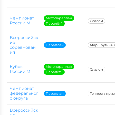
Чемпионат
Мотопараплан
Слалом
России М
Паралёт 1
Всероссийск
ие
Параплан
Маршрутный 
соревнован
ия
Кубок
Мотопараплан
Слалом
России М
Паралёт 1
Чемпионат
федеральног
Параплан
Точность при
о округа
Всероссийск