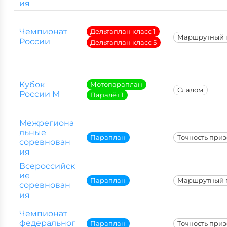
ия
Чемпионат
Дельтаплан класс 1
Маршрутный 
России
Дельтаплан класс 5
Кубок
Мотопараплан
Слалом
России М
Паралёт 1
Межрегиона
льные
Параплан
Точность при
соревнован
ия
Всероссийск
ие
Параплан
Маршрутный 
соревнован
ия
Чемпионат
федеральног
Параплан
Точность при