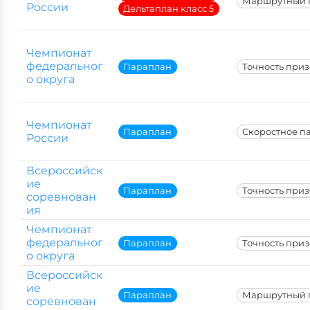
Маршрутный 
России
Дельтаплан класс 5
Чемпионат
федеральног
Параплан
Точность при
о округа
Чемпионат
Параплан
Скоростное п
России
Всероссийск
ие
Параплан
Точность при
соревнован
ия
Чемпионат
федеральног
Параплан
Точность при
о округа
Всероссийск
ие
Параплан
Маршрутный 
соревнован