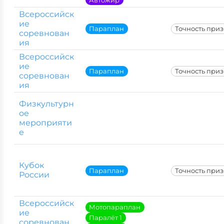
Всероссийск
ие
Параплан
Точность при
соревнован
ия
Всероссийск
ие
Параплан
Точность при
соревнован
ия
Физкультурн
ое
мероприяти
е
Кубок
Параплан
Точность при
России
Всероссийск
Мотопараплан
ие
Паралёт 1
соревнован