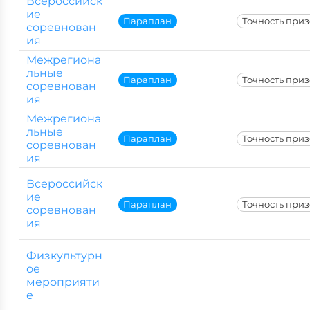
Всероссийск
ие
Параплан
Точность при
соревнован
ия
Межрегиона
льные
Параплан
Точность при
соревнован
ия
Межрегиона
льные
Параплан
Точность при
соревнован
ия
Всероссийск
ие
Параплан
Точность при
соревнован
ия
Физкультурн
ое
мероприяти
е