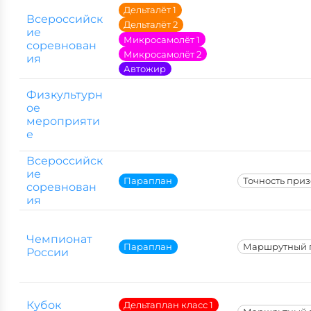
Дельталёт 1
Всероссийск
Дельталёт 2
ие
Микросамолёт 1
соревнован
Микросамолёт 2
ия
Автожир
Физкультурн
ое
мероприяти
е
Всероссийск
ие
Параплан
Точность при
соревнован
ия
Чемпионат
Параплан
Маршрутный 
России
Кубок
Дельтаплан класс 1