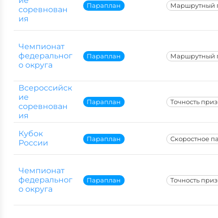
ие
Параплан
Маршрутный 
соревнован
ия
Чемпионат
федеральног
Параплан
Маршрутный 
о округа
Всероссийск
ие
Параплан
Точность при
соревнован
ия
Кубок
Параплан
Скоростное п
России
Чемпионат
федеральног
Параплан
Точность при
о округа