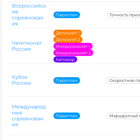
Всероссийск
ие
Параплан
Точность при
соревнован
ия
Дельталёт 1
Дельталёт 2
Чемпионат
Микросамолёт 1
России
Микросамолёт 2
Автожир
Кубок
Параплан
Скоростное п
России
Международ
ные
Параплан
Маршрутный 
соревнован
ия