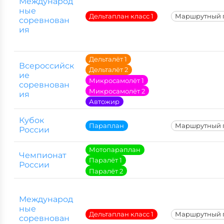
Международ
ные
Дельтаплан класс 1
Маршрутный 
соревнован
ия
Дельталёт 1
Всероссийск
Дельталёт 2
ие
Микросамолёт 1
соревнован
Микросамолёт 2
ия
Автожир
Кубок
Параплан
Маршрутный 
России
Мотопараплан
Чемпионат
Паралёт 1
России
Паралёт 2
Международ
ные
Дельтаплан класс 1
Маршрутный 
соревнован