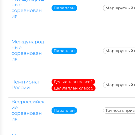
ные
Параплан
Маршрутный 
соревнован
ия
Международ
ные
Параплан
Маршрутный 
соревнован
ия
Чемпионат
Дельтаплан класс 1
Маршрутный 
России
Дельтаплан класс 5
Всероссийск
ие
Параплан
Точность при
соревнован
ия