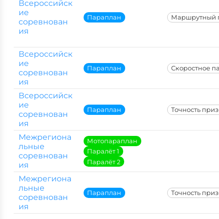
Всероссийск
ие
Параплан
Маршрутный 
соревнован
ия
Всероссийск
ие
Параплан
Скоростное п
соревнован
ия
Всероссийск
ие
Параплан
Точность при
соревнован
ия
Межрегиона
Мотопараплан
льные
Паралёт 1
соревнован
Паралёт 2
ия
Межрегиона
льные
Параплан
Точность при
соревнован
ия