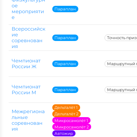
ое
Параплан
мероприяти
е
Всероссийск
ие
Параплан
Точность при
соревнован
ия
Чемпионат
Параплан
Маршрутный 
России Ж
Чемпионат
Параплан
Маршрутный 
России М
Дельталёт 1
Межрегиона
Дельталёт 2
льные
Микросамолёт 1
соревнован
Микросамолёт 2
ия
Автожир