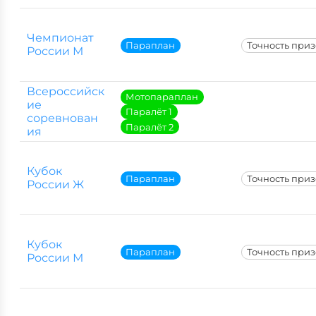
Чемпионат
Параплан
Точность при
России М
Всероссийск
Мотопараплан
ие
Паралёт 1
соревнован
Паралёт 2
ия
Кубок
Параплан
Точность при
России Ж
Кубок
Параплан
Точность при
России М