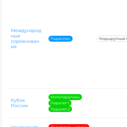
Международ
ные
Параплан
Маршрутный 
соревнован
ия
Мотопараплан
Кубок
Паралёт 1
России
Паралёт 2