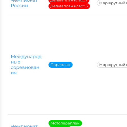
Чемпионат
Дельтаплан класс 1
Маршрутный 
России
Дельтаплан класс 5
Международ
ные
Параплан
Маршрутный 
соревнован
ия
Мотопараплан
Чемпионат