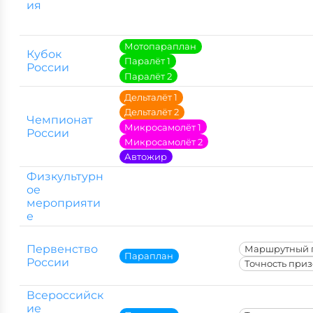
ия
Мотопараплан
Кубок
Паралёт 1
России
Паралёт 2
Дельталёт 1
Дельталёт 2
Чемпионат
Микросамолёт 1
России
Микросамолёт 2
Автожир
Физкультурн
ое
мероприяти
е
Первенство
Маршрутный 
Параплан
России
Точность при
Всероссийск
ие