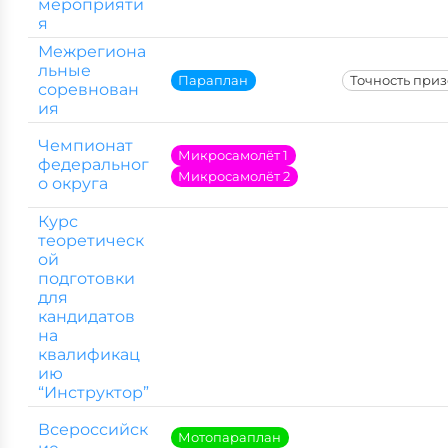
мероприяти
я
Межрегиона
льные
Параплан
Точность при
соревнован
ия
Чемпионат
Микросамолёт 1
федеральног
Микросамолёт 2
о округа
Курс
теоретическ
ой
подготовки
для
кандидатов
на
квалификац
ию
“Инструктор”
Всероссийск
Мотопараплан