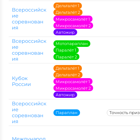
Дельталёт 1
Всероссийск
Дельталёт 2
ие
Микросамолёт 1
соревнован
Микросамолёт 2
ия
Автожир
Всероссийск
Мотопараплан
ие
Паралёт 1
соревнован
Паралёт 2
ия
Дельталёт 1
Дельталёт 2
Кубок
Микросамолёт 1
России
Микросамолёт 2
Автожир
Всероссийск
ие
Параплан
Точность при
соревнован
ия
Международ