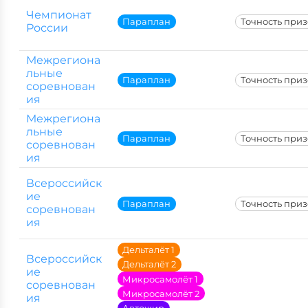
Чемпионат
Параплан
Точность при
России
Межрегиона
льные
Параплан
Точность при
соревнован
ия
Межрегиона
льные
Параплан
Точность при
соревнован
ия
Всероссийск
ие
Параплан
Точность при
соревнован
ия
Дельталёт 1
Всероссийск
Дельталёт 2
ие
Микросамолёт 1
соревнован
Микросамолёт 2
ия
Автожир