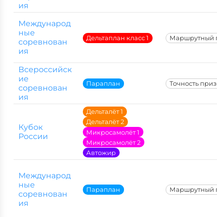
ия
Международ
ные
Дельтаплан класс 1
Маршрутный 
соревнован
ия
Всероссийск
ие
Параплан
Точность при
соревнован
ия
Дельталёт 1
Дельталёт 2
Кубок
Микросамолёт 1
России
Микросамолёт 2
Автожир
Международ
ные
Параплан
Маршрутный 
соревнован
ия