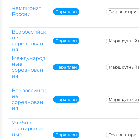
Чемпионат
Параплан
Точность при
России
Всероссийск
ие
Параплан
Маршрутный 
соревнован
ия
Международ
ные
Параплан
Маршрутный 
соревнован
ия
Всероссийск
ие
Параплан
Маршрутный 
соревнован
ия
Учебно-
тренировоч
ные
Параплан
Точность при