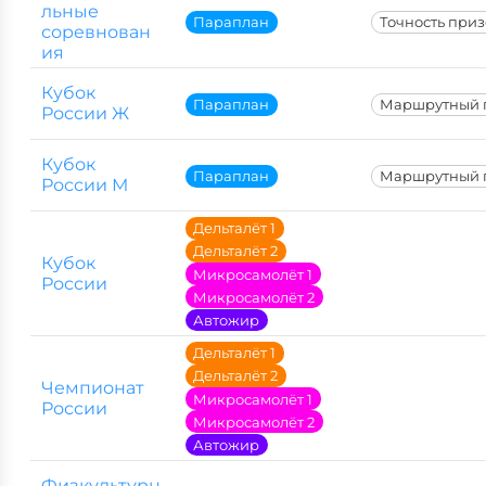
льные
Параплан
Точность при
соревнован
ия
Кубок
Параплан
Маршрутный 
России Ж
Кубок
Параплан
Маршрутный 
России М
Дельталёт 1
Дельталёт 2
Кубок
Микросамолёт 1
России
Микросамолёт 2
Автожир
Дельталёт 1
Дельталёт 2
Чемпионат
Микросамолёт 1
России
Микросамолёт 2
Автожир
Физкультурн