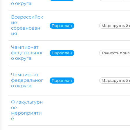
о округа
Всероссийск
ие
Параплан
Маршрутный 
соревнован
ия
Чемпионат
федеральног
Параплан
Точность при
о округа
Чемпионат
федеральног
Параплан
Маршрутный 
о округа
Физкультурн
ое
мероприяти
е