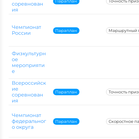
Параплан
Точность при
соревнован
ия
Чемпионат
Параплан
Маршрутный 
России
Физкультурн
ое
мероприяти
е
Всероссийск
ие
Параплан
Точность при
соревнован
ия
Чемпионат
федеральног
Параплан
Скоростное п
о округа