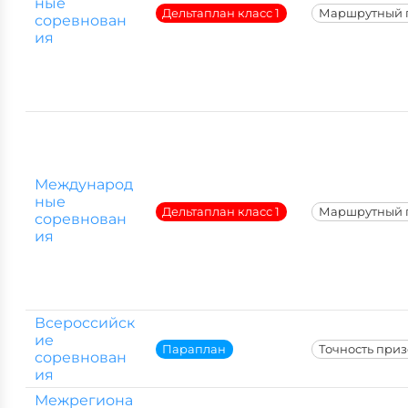
ные
Дельтаплан класс 1
Маршрутный 
соревнован
ия
Международ
ные
Дельтаплан класс 1
Маршрутный 
соревнован
ия
Всероссийск
ие
Параплан
Точность при
соревнован
ия
Межрегиона