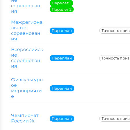
ие
Паралёт 1
соревнован
Паралёт 2
ия
Межрегиона
льные
Параплан
Точность при
соревнован
ия
Всероссийск
ие
Параплан
Точность при
соревнован
ия
Физкультурн
ое
Параплан
мероприяти
е
Чемпионат
Параплан
Точность при
России Ж