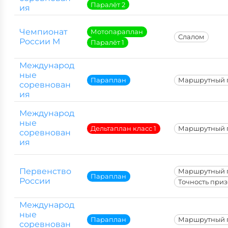
Паралёт 2
ия
Чемпионат
Мотопараплан
Слалом
России М
Паралёт 1
Международ
ные
Параплан
Маршрутный 
соревнован
ия
Международ
ные
Дельтаплан класс 1
Маршрутный 
соревнован
ия
Первенство
Маршрутный 
Параплан
России
Точность при
Международ
ные
Параплан
Маршрутный 
соревнован