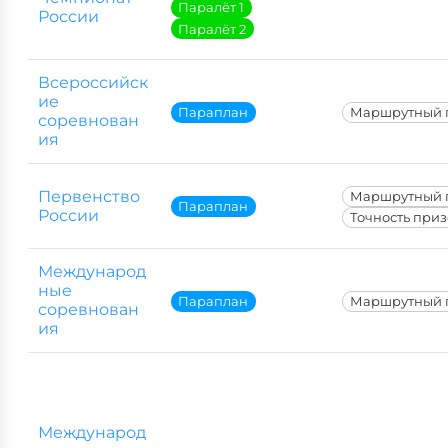
Паралёт 1
России
Паралёт 2
Всероссийск
ие
Параплан
Маршрутный 
соревнован
ия
Первенство
Маршрутный 
Параплан
России
Точность при
Международ
ные
Параплан
Маршрутный 
соревнован
ия
Международ