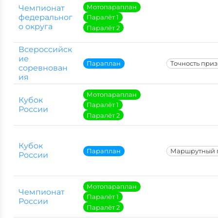
Мотопараплан
Чемпионат
федеральног
Паралёт 1
о округа
Паралёт 2
Всероссийск
ие
Параплан
Точность при
соревнован
ия
Мотопараплан
Кубок
Паралёт 1
России
Паралёт 2
Кубок
Параплан
Маршрутный 
России
Мотопараплан
Чемпионат
Паралёт 1
России
Паралёт 2