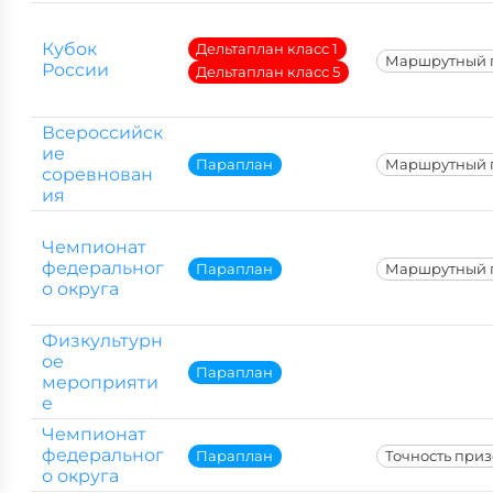
Кубок
Дельтаплан класс 1
Маршрутный 
России
Дельтаплан класс 5
Всероссийск
ие
Параплан
Маршрутный 
соревнован
ия
Чемпионат
федеральног
Параплан
Маршрутный 
о округа
Физкультурн
ое
Параплан
мероприяти
е
Чемпионат
федеральног
Параплан
Точность при
о округа