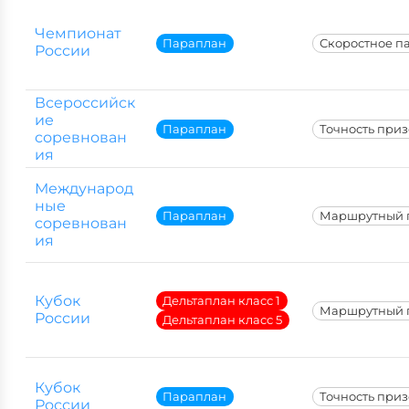
Чемпионат
Параплан
Скоростное п
России
Всероссийск
ие
Параплан
Точность при
соревнован
ия
Международ
ные
Параплан
Маршрутный 
соревнован
ия
Кубок
Дельтаплан класс 1
Маршрутный 
России
Дельтаплан класс 5
Кубок
Параплан
Точность при
России