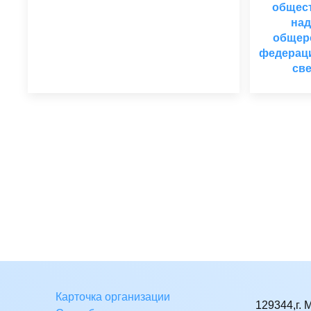
общест
над
общер
федераци
св
Карточка организации
129344,г. 