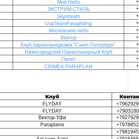
+
Мое Небо
+
ЭКСТРИМ-СТИЛЬ
+
Skystream
+
UralTeamParagliding
+
Московское небо
+
Вектор
+
Клуб парапланеризма "Санкт-Петербург"
+
Нижегородский Парапланерный Клуб
+
Пилот
+
CRIMEA-PARAPLAN
Клуб
Конта
FLYDAY
+7962929
FLYDAY
+7903180
Вектор-Уфа
+7927929
Paraplanix
+7978852
+7981945
Альтаир-Аэро
+7916455