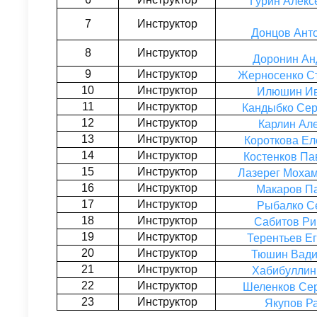
Гурин Алекс
7
Инструктор
Донцов Ант
8
Инструктор
Доронин Ан
9
Инструктор
Жерносенко С
10
Инструктор
Илюшин Ив
11
Инструктор
Кандыбко Сер
12
Инструктор
Карлин Ал
13
Инструктор
Короткова Е
14
Инструктор
Костенков Па
15
Инструктор
Лазерег Моха
16
Инструктор
Макаров П
17
Инструктор
Рыбалко С
18
Инструктор
Сабитов Ри
19
Инструктор
Терентьев Е
20
Инструктор
Тюшин Вади
21
Инструктор
Хабибуллин
22
Инструктор
Шеленков Се
23
Инструктор
Якупов Р