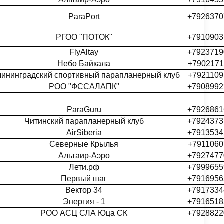
ParaPort
+7926370
РГОО "ПОТОК"
+7910903
FlyAltay
+7923719
Небо Байкала
+7902171
лининградский спортивный парапланерный клуб
+7921109
РОО "ФССАЛАПК"
+7908992
ParaGuru
+7926861
Читинский парапланерный клуб
+7924373
AirSiberia
+7913534
Северные Крылья
+7911060
Альтаир-Аэро
+7927477
Лети.рф
+7999655
Первый шаг
+7916956
Вектор 34
+7917334
Энергия - 1
+7916518
РОО АСЦ СЛА Юца СК
+7928822