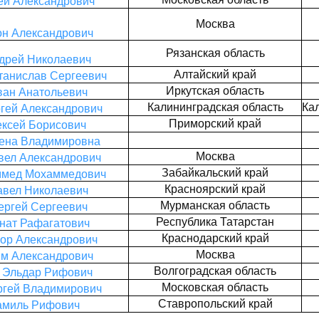
ей Александрович
Москва
он Александрович
Рязанская область
дрей Николаевич
Алтайский край
танислав Сергеевич
Иркутская область
ан Анатольевич
Калининградская область
Ка
гей Александрович
Приморский край
ексей Борисович
лена Владимировна
Москва
вел Александрович
Забайкальский край
ммед Мохаммедович
Красноярский край
авел Николаевич
Мурманская область
ергей Сергеевич
Республика Татарстан
нат Рафагатович
Краснодарский край
гор Александрович
Москва
м Александрович
Волгоградская область
 Эльдар Рифович
Московская область
ргей Владимирович
Ставропольский край
амиль Рифович