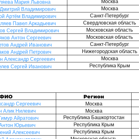
Москва
ляева Мария Львовна
Москва
 Дмитрий Владимирович
Санкт-Петербург
ой Артём Владимирович
Свердловская область
ляев Павел Аркадьевич
Московская область
ов Сергей Владимирович
Московская область
яков Антон Сергеевич
Санкт-Петербург
етов Андрей Иванович
Нижегородская область
аков Андрей Петрович
Москва
н Александр Сергеевич
Республика Крым
елев Сергей Иванович
ФИО
Регион
ксандр Сергеевич
Москва
н Алик Нилевич
Москва
Республика Башкортостан
Тимур Айратович
Республика Крым
 Антон Юрьевич
Республика Крым
гений Алексеевич
Московская область