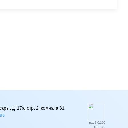
кры, д. 17а, стр. 2, комната 31
rus
pw: 3.0.270
fs: 1.0.2