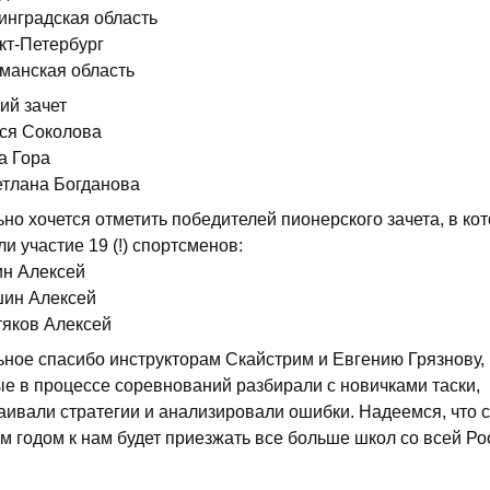
инградская область
кт-Петербург
рманская область
ий зачет
еся Соколова
на Гора
ветлана Богданова
но хочется отметить победителей пионерского зачета, в ко
и участие 19 (!) спортсменов:
ин Алексей
шин Алексей
утяков Алексей
ьное спасибо инструкторам Скайстрим и Евгению Грязнову,
ые в процессе соревнований разбирали с новичками таски,
аивали стратегии и анализировали ошибки. Надеемся, что с
м годом к нам будет приезжать все больше школ со всей Ро