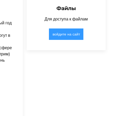
Файлы
Для доступа к файлам
ый год
войдите на сайт
гут в
осфере
трим)
ень