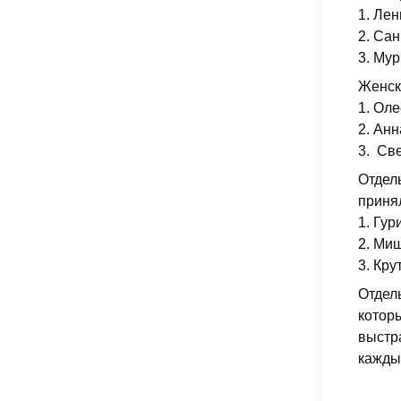
1. Лен
2. Сан
3. Му
Женск
1. Ол
2. ⁠Ан
3. ⁠ С
Отдель
принял
1. Гур
2. ⁠Ми
3. ⁠Кр
Отдел
котор
выстр
кажды