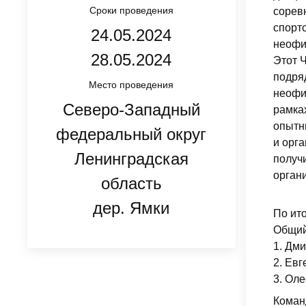
Сроки проведения
сорев
спортс
24.05.2024
неофи
28.05.2024
Этот 
подря
Место проведения
неофи
Северо-Западный
рамка
опытн
федеральный округ
и орг
Ленинградская
получ
орган
область
дер. Ямки
По ит
Общий
1. Дми
2. Ев
3. Ол
Коман