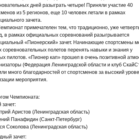
новательных дней разыграть четыре! Приняли участие 40
менов из 5 регионов, еще 10 человек летали в рамках
циального зачета.
Чемпионат примечателен тем, что традиционно, уже четверт
д, в рамках официальных соревнований разыгрывается
циальный «Пионерский» зачет. Начинающие спортсмены мо
х соревновательных полетов перенять навыки и знания у
ых пилотов. «Пионер кап» прошел в очень позитивной атм
анизаторы (Федерация Ленинградской области и клуб СкайС
или много благодарностей от спортсменов за высокий уров
изации мероприятия.
огом Чемпионата:
 зачет:
трий Аристов (Ленинградская область)
гений Панафидин (Санкт-Петербург)
еся Соколова (Ленинградская область)
дный зачет: