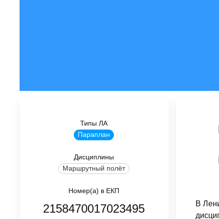
Типы ЛА
Параплан
Дисциплины
Маршрутный полёт
Номер(а) в ЕКП
В Лен
2158470017023495
дисци