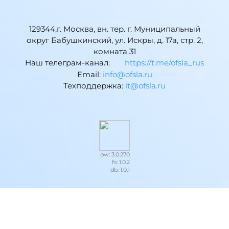
129344,г. Москва, вн. тер. г. Муниципальный
округ Бабушкинский, ул. Искры, д. 17а, стр. 2,
комната 31
Наш телеграм-канал:
https://t.me/ofsla_rus
Email:
ur.alsfo@ofni
Техподдержка:
ur.alsfo@ti
pw: 3.0.270
fs: 1.0.2
db: 1.0.1