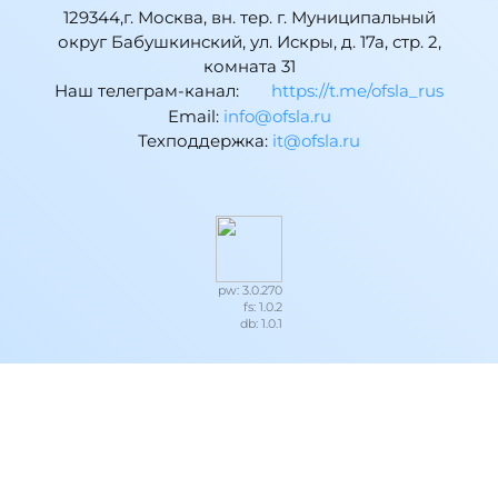
129344,г. Москва, вн. тер. г. Муниципальный
округ Бабушкинский, ул. Искры, д. 17а, стр. 2,
комната 31
Наш телеграм-канал:
https://t.me/ofsla_rus
Email:
ur.alsfo@ofni
Техподдержка:
ur.alsfo@ti
pw: 3.0.270
fs: 1.0.2
db: 1.0.1