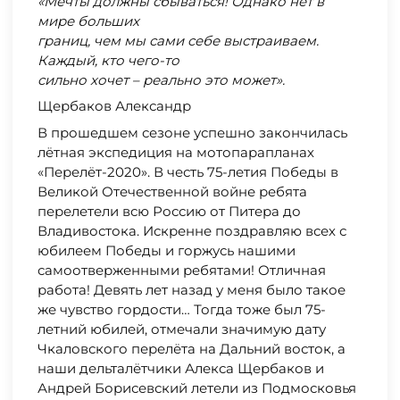
«Мечты должны сбываться! Однако нет в
мире больших
границ, чем мы сами себе выстраиваем.
Каждый, кто чего-то
сильно хочет – реально это может».
Щербаков Александр
В прошедшем сезоне успешно закончилась
лётная экспедиция на мотопарапланах
«Перелёт-2020». В честь 75-летия Победы в
Великой Отечественной войне ребята
перелетели всю Россию от Питера до
Владивостока. Искренне поздравляю всех с
юбилеем Победы и горжусь нашими
самоотверженными ребятами! Отличная
работа! Девять лет назад у меня было такое
же чувство гордости… Тогда тоже был 75-
летний юбилей, отмечали значимую дату
Чкаловского перелёта на Дальний восток, а
наши дельталётчики Алекса Щербаков и
Андрей Борисевский летели из Подмосковья