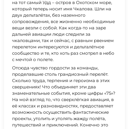
на тот самый Удд – остров в Охотском море,
который теперь носит имя Чкалова. Шли на
двух дельталётах, без наземного
сопровождения, все жизненно необходимые
вещи везли с собой. Как когда-то на заре
дальней авиации люди следили за
чкаловцами, так и сейчас, с равным рвением
перелетом интересуются и дельталётное
сообщество и те, кто хоть раз смотрел в небо
с мечтой о полете.
Отсюда чувство гордости за команды,
проделавшие столь грандиозный перелёт.
Сколько труда, терпения и героизма в этих
свершениях! Что объединяет эти два
знаменательные события, кроме цифры «75»?
На мой взгляд то, что сверхлёгкая авиация, в
её классах и разновидностях, предоставляет
возможность осуществить фантастические
проекты, утолить и утолять жажду полёта,
путешествий и приключений. Конечно это