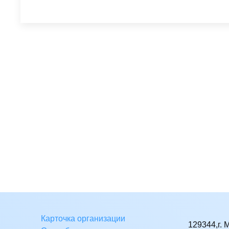
Карточка организации
129344,г. 