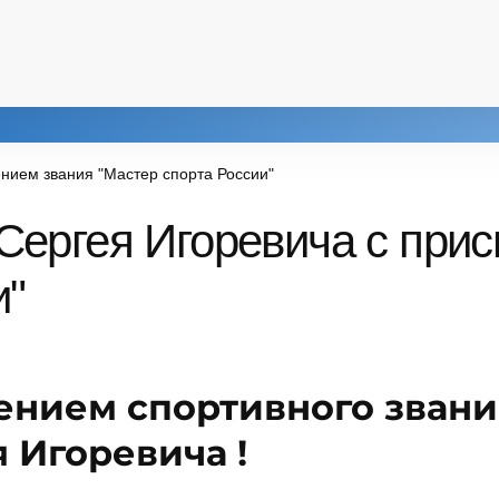
нием звания "Мастер спорта России"
ергея Игоревича с прис
и"
ением спортивного зван
 Игоревича !