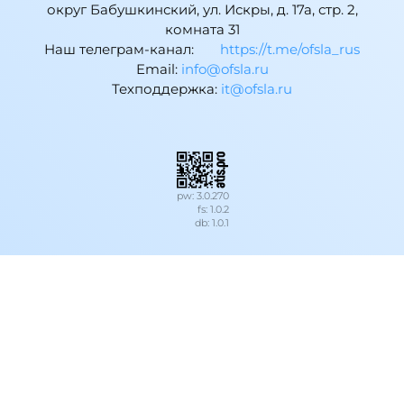
округ Бабушкинский, ул. Искры, д. 17а, стр. 2,
комната 31
Наш телеграм-канал:
https://t.me/ofsla_rus
Email:
ur.alsfo@ofni
Техподдержка:
ur.alsfo@ti
pw: 3.0.270
fs: 1.0.2
db: 1.0.1