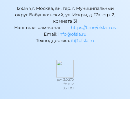
129344,г. Москва, вн. тер. г. Муниципальный
округ Бабушкинский, ул. Искры, д. 17а, стр. 2,
комната 31
Наш телеграм-канал:
https://t.me/ofsla_rus
Email:
ur.alsfo@ofni
Техподдержка:
ur.alsfo@ti
pw: 3.0.270
fs: 1.0.2
db: 1.0.1