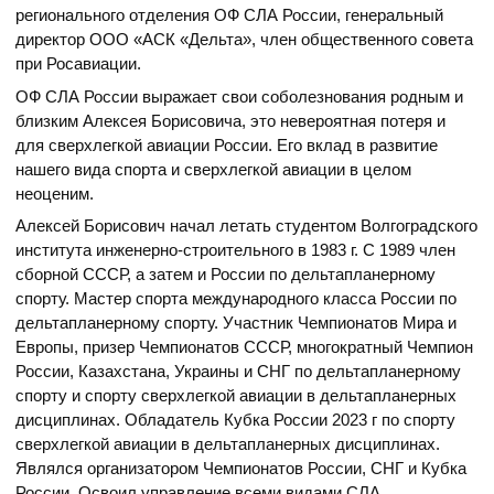
регионального отделения ОФ СЛА России, генеральный
директор ООО «АСК «Дельта», член общественного совета
при Росавиации.
ОФ СЛА России выражает свои соболезнования родным и
близким Алексея Борисовича, это невероятная потеря и
для сверхлегкой авиации России. Его вклад в развитие
нашего вида спорта и сверхлегкой авиации в целом
неоценим.
Алексей Борисович начал летать студентом Волгоградского
института инженерно-строительного в 1983 г. С 1989 член
сборной СССР, а затем и России по дельтапланерному
спорту. Мастер спорта международного класса России по
дельтапланерному спорту. Участник Чемпионатов Мира и
Европы, призер Чемпионатов СССР, многократный Чемпион
России, Казахстана, Украины и СНГ по дельтапланерному
спорту и спорту сверхлегкой авиации в дельтапланерных
дисциплинах. Обладатель Кубка России 2023 г по спорту
сверхлегкой авиации в дельтапланерных дисциплинах.
Являлся организатором Чемпионатов России, СНГ и Кубка
России. Освоил управление всеми видами СЛА.