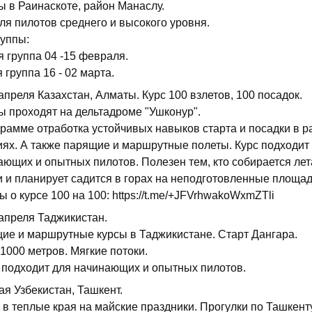
ы в Раинаскоте, район Манаслу.
ля пилотов среднего и высокого уровня.
руппы:
 группа 04 -15 февраля.
 группа 16 - 02 марта.
апреля Казахстан, Алматы. Курс 100 взлетов, 100 посадок.
ы проходят на дельтадроме "Ушконур".
грамме отработка устойчивых навыков старта и посадки в р
иях. А также парящие и маршрутные полеты. Курс подходит
ающих и опытных пилотов. Полезен тем, кто собирается лет
и и планирует садится в горах на неподготовленные площа
 о курсе 100 на 100: https://t.me/+JFVrhwakoWxmZTli
 апреля Таджикистан.
ие и маршрутные курсы в Таджикистане. Старт Дангара.
1000 метров. Мягкие потоки.
 подходит для начинающих и опытных пилотов.
ая Узбекистан, Ташкент.
в теплые края на майские праздники. Прогулки по Ташкенту