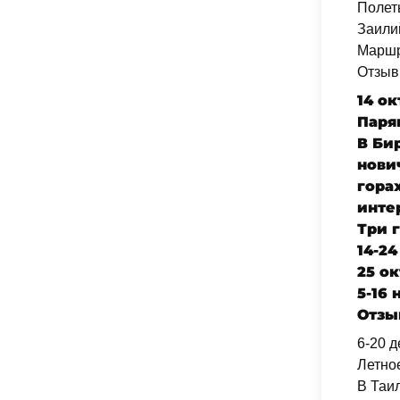
Полет
Заилий
Маршр
Отзыв
14 ок
Паря
В Би
нови
гора
инте
Три 
14-2
25 ок
5-16
Отзы
6-20 д
Летное
В Таи