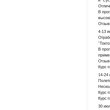
и "Су
Отлич
В про
высоки
Отзыв
4-13 
Отраб
"Токто
В про
приме
Отзывы
Курс п
14-24 
Полет
Неско
Курс 
Курс п
30 июл