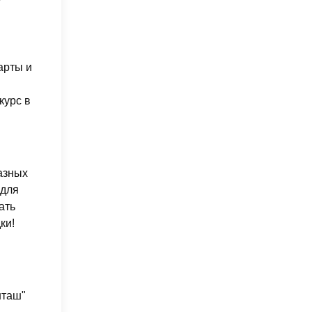
арты и
курс в
азных
 для
ать
ки!
нташ"