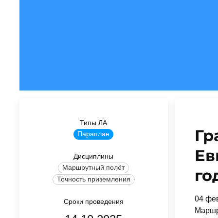
Типы ЛА
Гр
Параплан
Ев
Дисциплины
Маршрутный полёт
го
Точность приземления
04 фев
Сроки проведения
Маршр