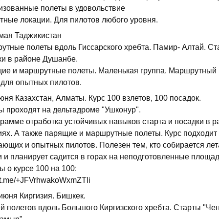
изованные полеты в удовольствие
етные локации. Для пилотов любого уровня.
 мая Таджикистан
утные полеты вдоль Гиссарского хребта. Памир- Алтай. Ст
ки в районе Душанбе.
ие и маршрутные полеты. Маленькая группа. Маршрутный 
 для опытных пилотов.
юня Казахстан, Алматы. Курс 100 взлетов, 100 посадок.
ы проходят на дельтадроме "Ушконур".
грамме отработка устойчивых навыков старта и посадки в р
иях. А также парящие и маршрутные полеты. Курс подходит
ающих и опытных пилотов. Полезен тем, кто собирается лет
и и планирует садится в горах на неподготовленные площад
 о курсе 100 на 100:
//t.me/+JFVrhwakoWxmZTli
июня Киргизия. Бишкек.
ей полетов вдоль Большого Киргизского хребта. Старты "Че