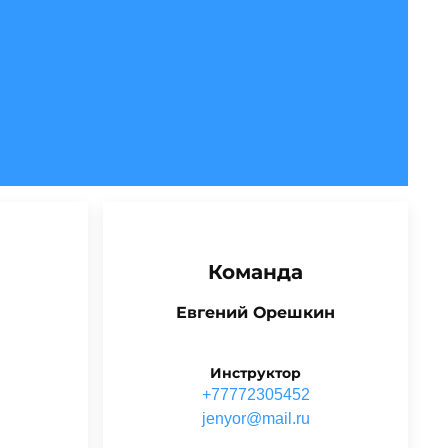
Команда
Евгений Орешкин
Инструктор
+77772305452
ur.liam@roynej