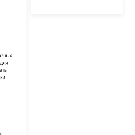
азных
 для
ать
дки
.