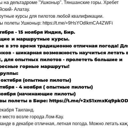
ы на дельтадроме "Ушконыр". Тяншанские горы. Хребет
ский- Алатау.
утные курсы для пилотов любой квалификации.
ы полеты Ушконыр: https://t.me/+9HsYOdlkmCA4ZWFi
тября - 15 ноября Индия, Бир.
щие и маршрутные курсы.
ре в это время традиционно отличная погода! Дл
чков - шикарная возможность научиться летать 
х, для опытных пилотов - пролететь большие и
ресные горные маршруты!
группы:
4 октября (опытные пилоты)
тября - 4 ноября ( опытные пилоты)
 ноября (начинающие пилоты)
вы полеты в Бире: https://t.me/+2xS1xmxKq9pkOD
екабря Таиланд.
 место возле города Лом-Кау.
ланде в декабре отличная, летная погода. Можно летать ка