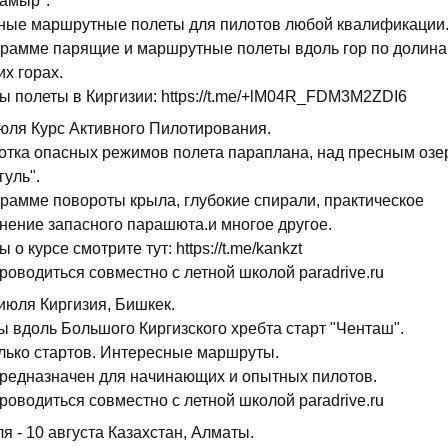
самыр".
ные маршрутные полеты для пилотов любой квалификации
грамме парящие и маршрутные полеты вдоль гор по долина
х горах.
ы полеты в Киргизии: https://t.me/+lM04R_FDM3M2ZDI6
июля Курс Активного Пилотирования.
отка опасных режимов полета параплана, над пресным озе
гуль".
грамме повороты крыла, глубокие спирали, практическое
нение запасного парашюта.и многое другое.
 о курсе смотрите тут: https://t.me/kankzt
роводиться совместно с летной школой paradrive.ru
июля Киргизия, Бишкек.
ы вдоль Большого Киргизского хребта старт "Ченташ".
лько стартов. Интересные маршруты.
предназначен для начинающих и опытных пилотов.
роводиться совместно с летной школой paradrive.ru
я - 10 августа Казахстан, Алматы.