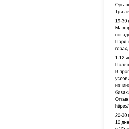
Орган
Три л
19-30
Маршр
посад
Парящ
горах,
1-12 и
Полет
В про
услов
начин
бивак
Отзывы
https:
20-30 
10 дн