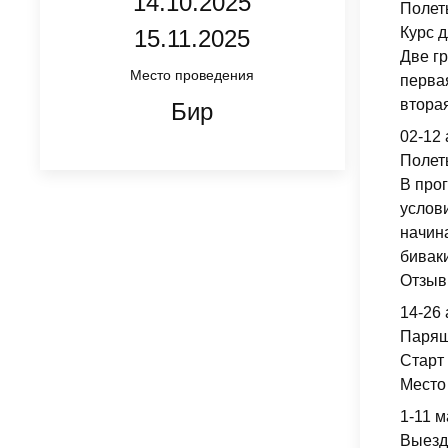
14.10.2025
Полет
Курс д
15.11.2025
Две г
Место проведения
первая
вторая
Бир
02-12 
Полет
В про
услов
начин
бивак
Отзывы
14-26
Парящ
Старт 
Место
1-11 м
Выезд 