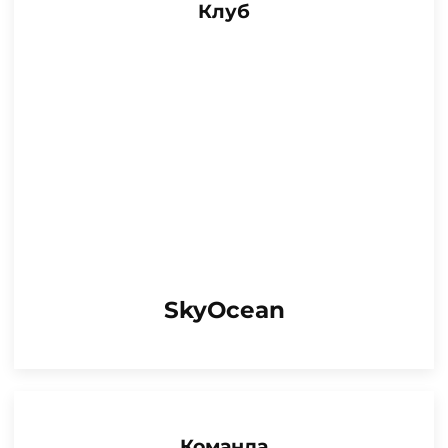
Клуб
SkyOcean
Команда