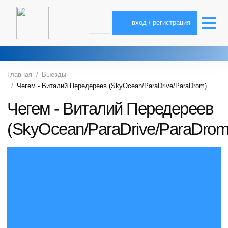
вход / регистрация
Главная
Выезды
Чегем - Виталий Передереев (SkyOcean/ParaDrive/ParaDrom)
Чегем - Виталий Передереев
(SkyOcean/ParaDrive/ParaDrom