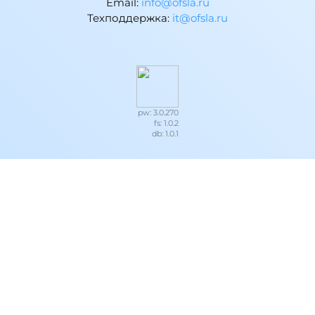
Email:
ur.alsfo@ofni
Техподдержка:
ur.alsfo@ti
pw: 3.0.270
fs: 1.0.2
db: 1.0.1