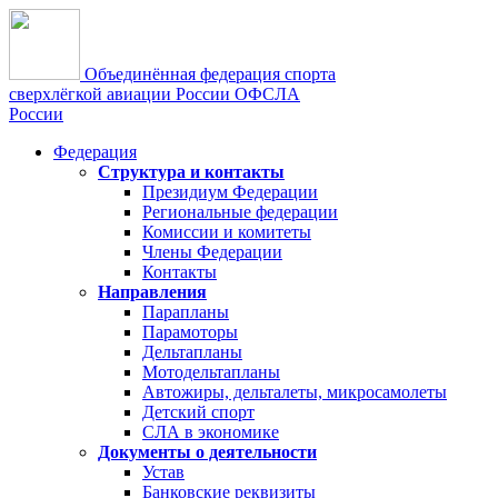
Объединённая федерация спорта
сверхлёгкой авиации России
ОФСЛА
России
Федерация
Структура и контакты
Президиум Федерации
Региональные федерации
Комиссии и комитеты
Члены Федерации
Контакты
Направления
Парапланы
Парамоторы
Дельтапланы
Мотодельтапланы
Автожиры, дельталеты, микросамолеты
Детский спорт
СЛА в экономике
Документы о деятельности
Устав
Банковские реквизиты