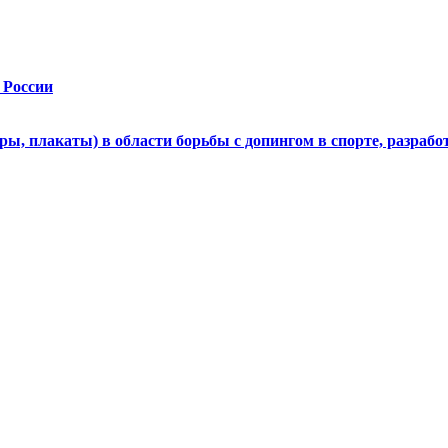
 России
 плакаты) в области борьбы с допингом в спорте, разрабо