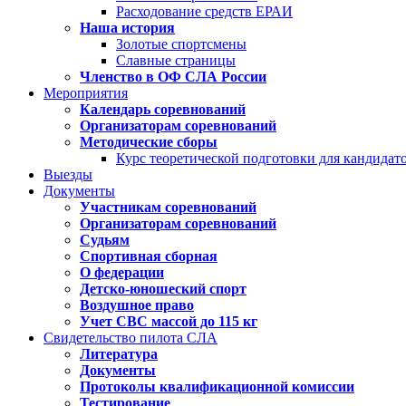
Расходование средств ЕРАИ
Наша история
Золотые спортсмены
Славные страницы
Членство в ОФ СЛА России
Мероприятия
Календарь соревнований
Организаторам соревнований
Методические сборы
Курс теоретической подготовки для кандида
Выезды
Документы
Участникам соревнований
Организаторам соревнований
Судьям
Спортивная сборная
О федерации
Детско-юношеский спорт
Воздушное право
Учет СВС массой до 115 кг
Свидетельство пилота СЛА
Литература
Документы
Протоколы квалификационной комиссии
Тестирование