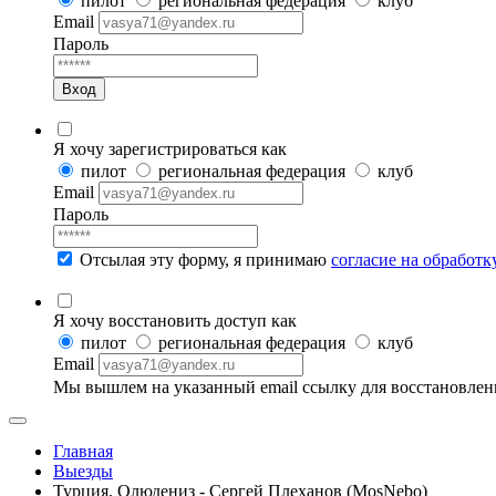
пилот
региональная федерация
клуб
Email
Пароль
Вход
Я хочу зарегистрироваться как
пилот
региональная федерация
клуб
Email
Пароль
Отсылая эту форму, я принимаю
согласие на обработ
Я хочу восстановить доступ как
пилот
региональная федерация
клуб
Email
Мы вышлем на указанный email ссылку для восстановлен
Главная
Выезды
Турция, Олюдениз - Сергей Плеханов (MosNebo)