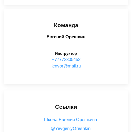
Команда
Евгений Орешкин
Инструктор
+77772305452
ur.liam@roynej
Ссылки
Школа Евгения Орешкина
@YevgeniyOreshkin