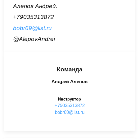
Алепов Андрей.
+79035313872
bobr69@list.ru
@AlepovAndrei
Команда
Андрей Алепов
Инструктор
+79035313872
ur.tsil@96rbob