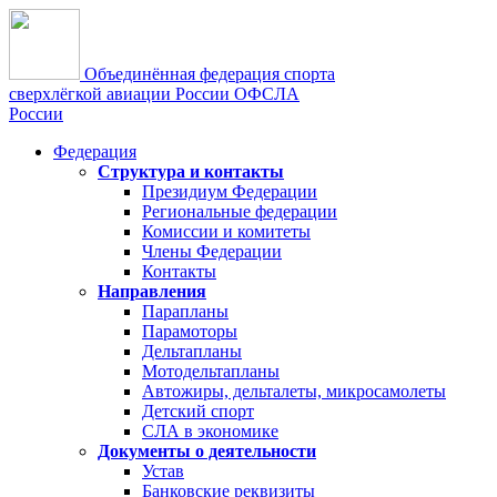
Объединённая федерация спорта
сверхлёгкой авиации России
ОФСЛА
России
Федерация
Структура и контакты
Президиум Федерации
Региональные федерации
Комиссии и комитеты
Члены Федерации
Контакты
Направления
Парапланы
Парамоторы
Дельтапланы
Мотодельтапланы
Автожиры, дельталеты, микросамолеты
Детский спорт
СЛА в экономике
Документы о деятельности
Устав
Банковские реквизиты