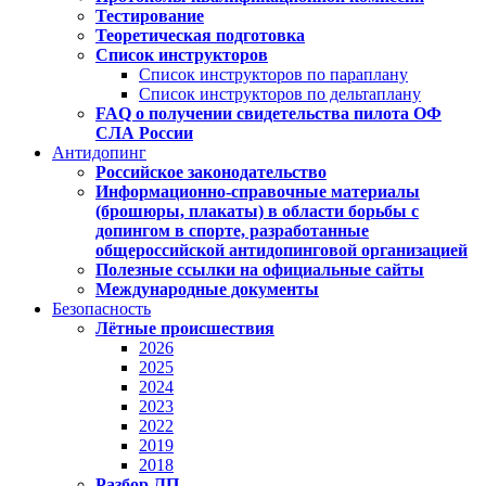
Тестирование
Теоретическая подготовка
Список инструкторов
Список инструкторов по параплану
Список инструкторов по дельтаплану
FAQ о получении свидетельства пилота ОФ
СЛА России
Антидопинг
Российское законодательство
Информационно-справочные материалы
(брошюры, плакаты) в области борьбы с
допингом в спорте, разработанные
общероссийской антидопинговой организацией
Полезные ссылки на официальные сайты
Международные документы
Безопасность
Лётные происшествия
2026
2025
2024
2023
2022
2019
2018
Разбор ЛП