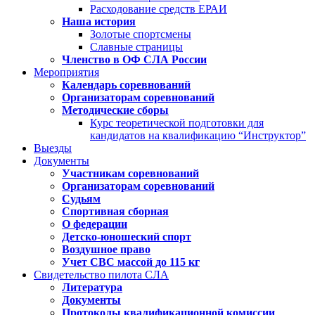
Расходование средств ЕРАИ
Наша история
Золотые спортсмены
Славные страницы
Членство в ОФ СЛА России
Мероприятия
Календарь соревнований
Организаторам соревнований
Методические сборы
Курс теоретической подготовки для
кандидатов на квалификацию “Инструктор”
Выезды
Документы
Участникам соревнований
Организаторам соревнований
Судьям
Спортивная сборная
О федерации
Детско-юношеский спорт
Воздушное право
Учет СВС массой до 115 кг
Свидетельство пилота СЛА
Литература
Документы
Протоколы квалификационной комиссии