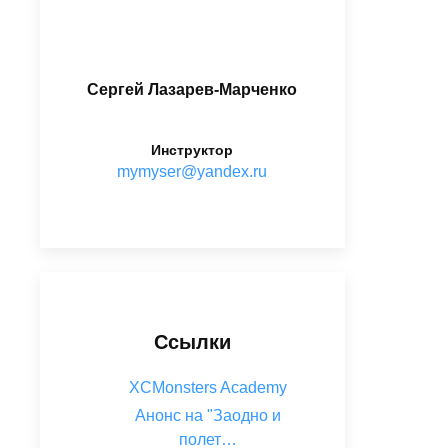
Сергей Лазарев-Марченко
Инструктор
ur.xednay@resymym
Ссылки
XCMonsters Academy
Анонс на "Заодно и
полет…