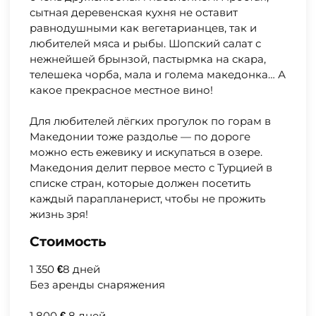
сытная деревенская кухня не оставит
равнодушными как вегетарианцев, так и
любителей мяса и рыбы. Шопский салат с
нежнейшей брынзой, пастырмка на скара,
телешека чорба, мала и голема македонка… А
какое прекрасное местное вино!
Для любителей лёгких прогулок по горам в
Македонии тоже раздолье — по дороге
можно есть ежевику и искупаться в озере.
Македония делит первое место с Турцией в
списке стран, которые должен посетить
каждый парапланерист, чтобы не прожить
жизнь зря!
Стоимость
1 350
8 дней
€
Без аренды снаряжения
1 800
8 дней
€