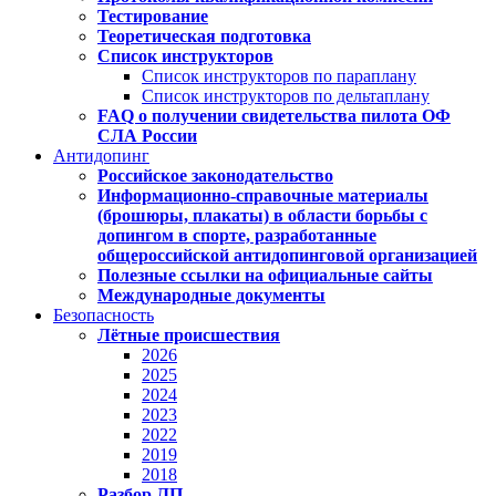
Тестирование
Теоретическая подготовка
Список инструкторов
Список инструкторов по параплану
Список инструкторов по дельтаплану
FAQ о получении свидетельства пилота ОФ
СЛА России
Антидопинг
Российское законодательство
Информационно-справочные материалы
(брошюры, плакаты) в области борьбы с
допингом в спорте, разработанные
общероссийской антидопинговой организацией
Полезные ссылки на официальные сайты
Международные документы
Безопасность
Лётные происшествия
2026
2025
2024
2023
2022
2019
2018
Разбор ЛП