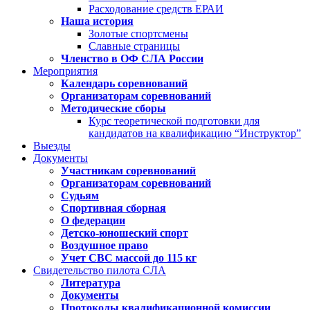
Расходование средств ЕРАИ
Наша история
Золотые спортсмены
Славные страницы
Членство в ОФ СЛА России
Мероприятия
Календарь соревнований
Организаторам соревнований
Методические сборы
Курс теоретической подготовки для
кандидатов на квалификацию “Инструктор”
Выезды
Документы
Участникам соревнований
Организаторам соревнований
Судьям
Спортивная сборная
О федерации
Детско-юношеский спорт
Воздушное право
Учет СВС массой до 115 кг
Свидетельство пилота СЛА
Литература
Документы
Протоколы квалификационной комиссии