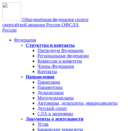
Объединённая федерация спорта
сверхлёгкой авиации России
ОФСЛА
России
Федерация
Структура и контакты
Президиум Федерации
Региональные федерации
Комиссии и комитеты
Члены Федерации
Контакты
Направления
Парапланы
Парамоторы
Дельтапланы
Мотодельтапланы
Автожиры, дельталеты, микросамолеты
Детский спорт
СЛА в экономике
Документы о деятельности
Устав
Банковские реквизиты