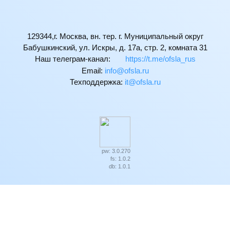
129344,г. Москва, вн. тер. г. Муниципальный округ
Бабушкинский, ул. Искры, д. 17а, стр. 2, комната 31
Наш телеграм-канал:
https://t.me/ofsla_rus
Email:
ur.alsfo@ofni
Техподдержка:
ur.alsfo@ti
pw: 3.0.270
fs: 1.0.2
db: 1.0.1