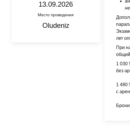
ан
13.09.2026
не
Место проведения
Допол
Oludeniz
парап
Экзам
лет о
При н
общий
1 030 
без а
1 480 
с аре
Брони