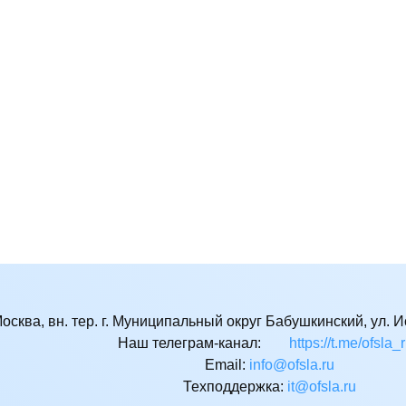
Москва, вн. тер. г. Муниципальный округ Бабушкинский, ул. Ис
Наш телеграм-канал:
https://t.me/ofsla_
Email:
ur.alsfo@ofni
Техподдержка:
ur.alsfo@ti