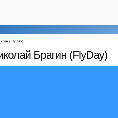
агин (FlyDay)
колай Брагин (FlyDay)