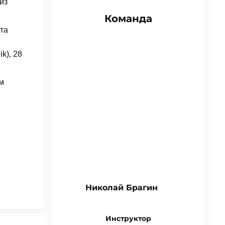
из
Команда
та
k), 28
м
Николай Брагин
Инструктор