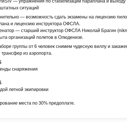
тиSIV — упражнения по стабилизации параплана и выходу 
штатных ситуаций
нительно — возможность сдать экзамены на лицензию пило
лана и лицензию инструктора ОФСЛА.
енатор — старший инструктор ОФСЛА Николай Брагин (nikni
пыта организаций полетов в Олюденизе.
аборе группы от 6 человек снимем чудесную виллу и закаже
 трансфер из аэропорта.
$
ренды снаряжения
$
ндой летной экипировки
рование места по 30% предоплате.