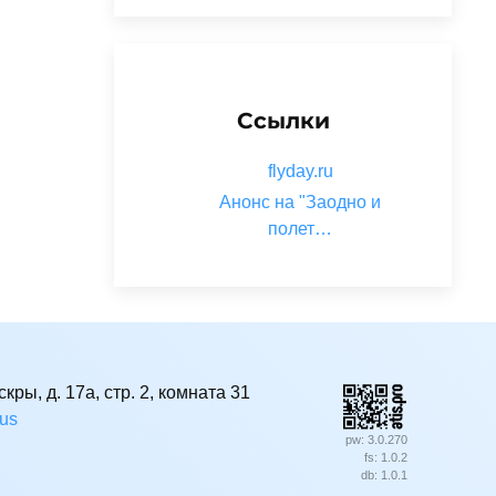
Ссылки
flyday.ru
Анонс на "Заодно и
полет…
кры, д. 17а, стр. 2, комната 31
rus
pw: 3.0.270
fs: 1.0.2
db: 1.0.1