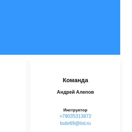
Команда
Андрей Алепов
Инструктор
+79035313872
ur.tsil@96rbob