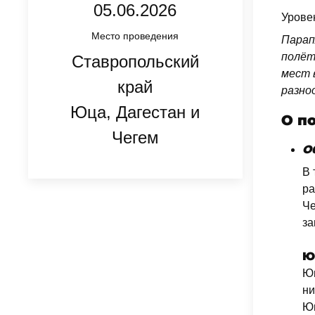
05.06.2026
Урове
Место проведения
Парап
полёт
Ставропольский
мест 
край
разно
Юца, Дагестан и
О п
Чегем
О
В 
ра
Че
за
Ю
Юц
ни
Юц