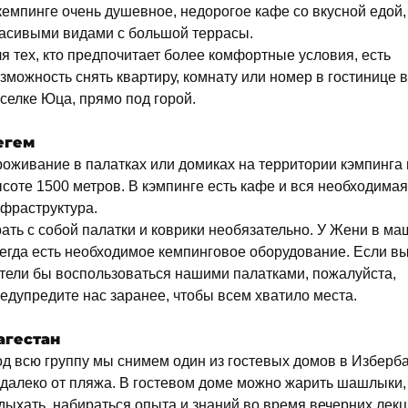
кемпинге очень душевное, недорогое кафе со вкусной едой,
асивыми видами с большой террасы.
я тех, кто предпочитает более комфортные условия, есть
зможность снять квартиру, комнату или номер в гостинице в
селке Юца, прямо под горой.
егем
оживание в палатках или домиках на территории кэмпинга 
соте 1500 метров. В кэмпинге есть кафе и вся необходимая
фраструктура.
ать с собой палатки и коврики необязательно. У Жени в м
егда есть необходимое кемпинговое оборудование. Если в
тели бы воспользоваться нашими палатками, пожалуйста,
едупредите нас заранее, чтобы всем хватило места.
агестан
д всю группу мы снимем один из гостевых домов в Изберб
далеко от пляжа. В гостевом доме можно жарить шашлыки,
дыхать, набираться опыта и знаний во время вечерних лекц