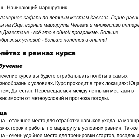
нь: Начинающий маршрутник
ланерное сафари по летным местам Кавказа. Горно-равн
ы на Юце, горные маршруты Чегема и множество интер
в Дагестане - всё это в одной программе. Больше
образных условий - больше полётов и опыта!
олётах в рамках курса
бучение
течение курса вы будете отрабатывать полёты в самых
знообразных условиях. Курс проходит в трех локациях: Юца
гем, Дагестан. Перемещаемся между летными местами в
висимости от метеоусловий и прогноза погоды.
ца
а - отличное место для отработки навыков ухода на маршр
зких горок и работы по маршруту в условиях равнин. Также
а - очень удобное место для тренировки стартов, посадок 