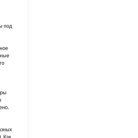
ы под
и
тное
нные
го
оры
о
ено.
азных
. Как