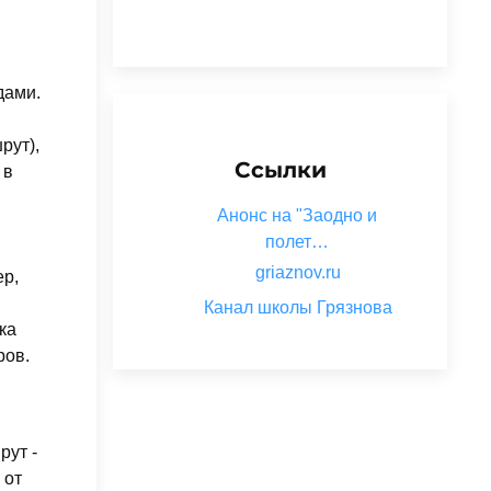
дами.
рут),
Ссылки
 в
Анонс на "Заодно и
полет…
griaznov.ru
ер,
Канал школы Грязнова
ка
ров.
рут -
 от