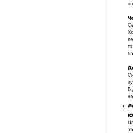
на
Ч
Се
Хо
де
та
бо
Д
Си
пу
В 
на
Р
Ю
На
эт