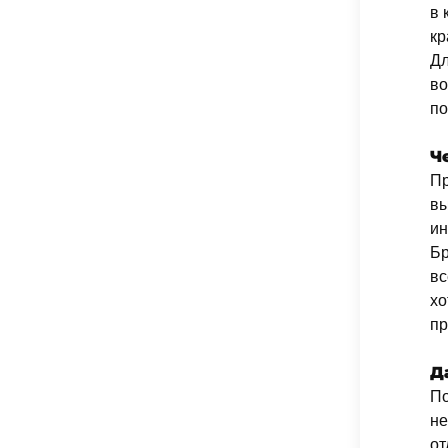
в 
кр
Дл
во
по
Ч
Пр
вы
ин
Бр
вс
хо
пр
Д
По
не
от