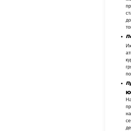
пр
ст
до
то
П
Ию
ат
ку
гр
по
П
Ю
На
пр
на
се
де