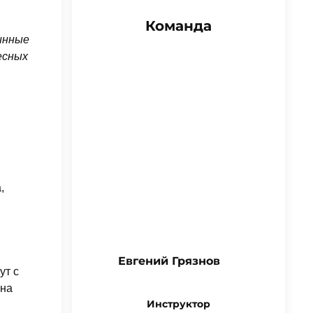
Команда
инные
есных
,
Евгений Грязнов
ут с
 на
Инструктор
и