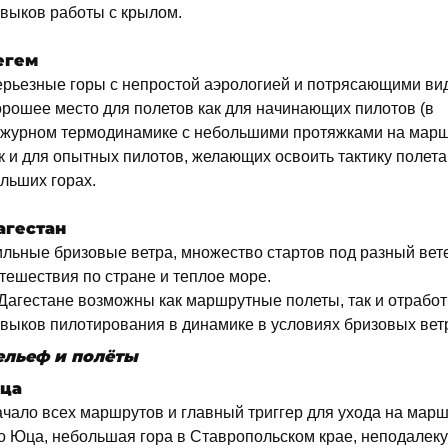
выков работы с крылом.
егем
рьезные горы с непростой аэрологией и потрясающими ви
рошее место для полетов как для начинающих пилотов (в
журном термодинамике с небольшими протяжками на марш
к и для опытных пилотов, желающих освоить тактику полета
льших горах.
агестан
льные бризовые ветра, множество стартов под разный вет
тешествия по стране и теплое море.
Дагестане возможны как маршрутные полеты, так и отработ
выков пилотирования в динамике в условиях бризовых вет
ельеф и полёты
ца
чало всех маршрутов и главный триггер для ухода на марш
о Юца, небольшая гора в Ставропольском крае, неподалеку