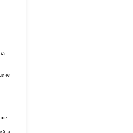
на
ашине
ы
аше,
ий, а