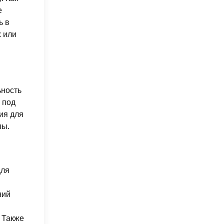
е
ь в
х или
ьность
 под
ия для
пы.
для
ний
и
 Также