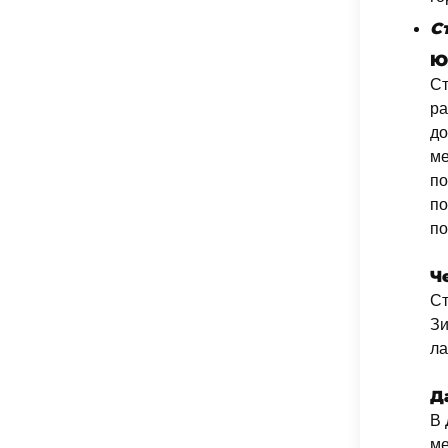
С
Ю
Ст
ра
до
ме
по
по
по
Ч
Ст
Зи
ла
Д
В 
ме