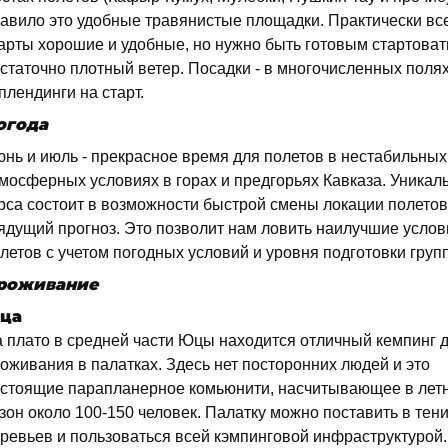
авило это удобные травянистые площадки. Практически вс
арты хорошие и удобные, но нужно быть готовым стартоват
статочно плотный ветер. Посадки - в многочисленных поля
плендинги на старт.
огода
нь и июль - прекрасное время для полетов в нестабильных
мосферных условиях в горах и предгорьях Кавказа. Уникал
рса состоит в возможности быстрой смены локации полетов
ядущий прогноз. Это позволит нам ловить наилучшие услов
летов с учетом погодных условий и уровня подготовки груп
роживание
ца
 плато в средней части Юцы находится отличный кемпинг 
оживания в палатках. Здесь нет посторонних людей и это
стоящие парапланерное комьюнити, насчитывающее в лет
зон около 100-150 человек. Палатку можно поставить в тен
ревьев и пользоваться всей кэмпинговой инфраструктурой.