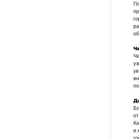
Пя
пр
го
ра
об
Ч
Че
уз
ув
вн
по
Д
Бо
от
Ка
и 
го