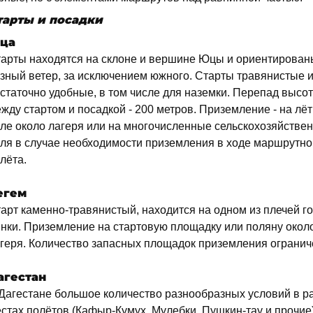
тарты и посадки
ца
арты находятся на склоне и вершине Юцы и ориентирован
зный ветер, за исключением южного. Старты травянистые 
статочно удобные, в том числе для наземки. Перепад высот
жду стартом и посадкой - 200 метров. Приземление - на лё
ле около лагеря или на многочисленные сельскохозяйстве
ля в случае необходимости приземления в ходе маршрутно
лёта.
егем
арт каменно-травянистый, находится на одном из плечей г
нки. Приземление на стартовую площадку или поляну окол
геря. Количество запасных площадок приземления огранич
агестан
Дагестане большое количество разнообразных условий в р
стах полётов (Кафыр-Кумух, Мулебки, Пушкин-тау и прочие)