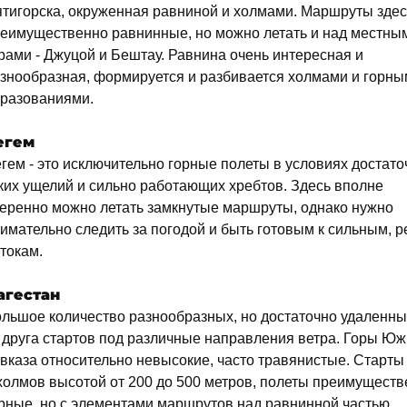
тигорска, окруженная равниной и холмами. Маршруты здес
еимущественно равнинные, но можно летать и над местны
рами - Джуцой и Бештау. Равнина очень интересная и
знообразная, формируется и разбивается холмами и горн
разованиями.
егем
гем - это исключительно горные полеты в условиях достато
ких ущелий и сильно работающих хребтов. Здесь вполне
еренно можно летать замкнутые маршруты, однако нужно
имательно следить за погодой и быть готовым к сильным, р
токам.
агестан
льшое количество разнообразных, но достаточно удаленны
 друга стартов под различные направления ветра. Горы Юж
вказа относительно невысокие, часто травянистые. Старты 
холмов высотой от 200 до 500 метров, полеты преимущест
рные, но с элементами маршрутов над равнинной частью.