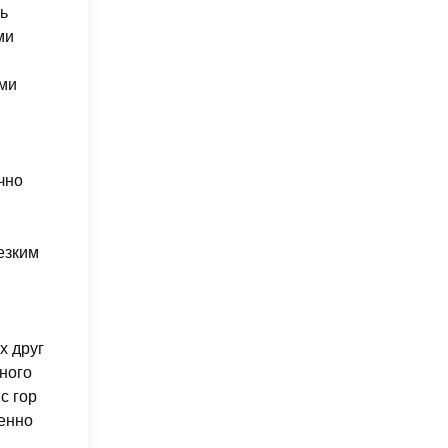
ь
ми
ыми
чно
езким
х друг
ного
с гор
венно