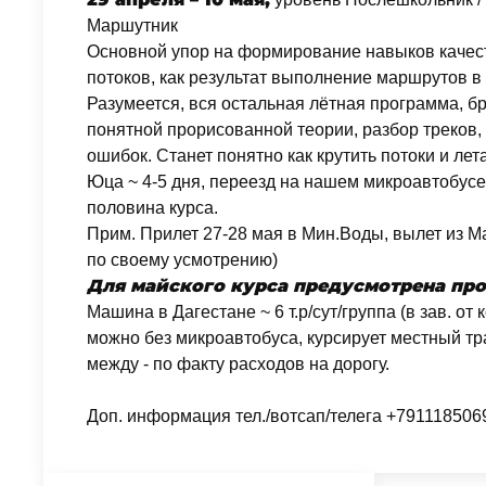
Маршутник
Основной упор на формирование навыков качес
потоков, как результат выполнение маршрутов в 
Разумеется, вся остальная лётная программа, б
понятной прорисованной теории, разбор треков,
ошибок. Станет понятно как крутить потоки и ле
Юца ~ 4-5 дня, переезд на нашем микроавтобусе 
половина курса.
Прим. Прилет 27-28 мая в Мин.Воды, вылет из М
по своему усмотрению)
Для майского курса предусмотрена пр
Машина в Дагестане ~ 6 т.р/сут/группа (в зав. от 
можно без микроавтобуса, курсирует местный тр
между - по факту расходов на дорогу.
Доп. информация тел./вотсап/телега +79111850