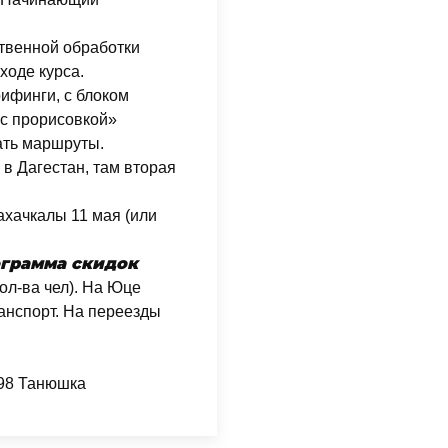
твенной обработки
ходе курса.
рифинги, с блоком
 с прорисовкой»
тать маршруты.
в Дагестан, там вторая
ахачкалы 11 мая (или
ограмма скидок
кол-ва чел). На Юце
анспорт. На переезды
698 Танюшка