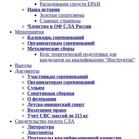
Расходование средств ЕРАИ
Наша история
Золотые спортсмены
Славные страницы
Членство в ОФ СЛА России
Мероприятия
Календарь соревнований
Организаторам соревнований
Методические сборы
Курс теоретической подготовки для
кандидатов на квалификацию “Инструктор”
Выезды
Документы
Участникам соревнований
Организаторам соревнований
Судьям
Спортивная сборная
О федерации
Детско-юношеский спорт
Воздушное право
Учет СВС массой до 115 кг
Свидетельство пилота СЛА
Литература
Документы
Протоколы квалификационной комиссии