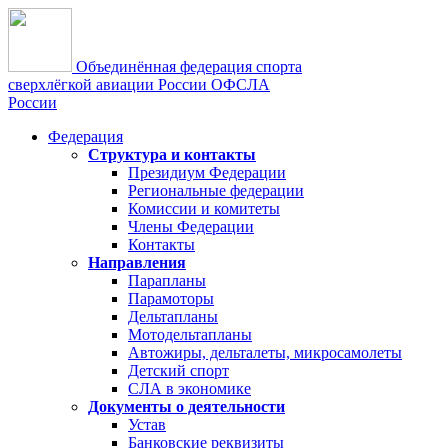
Объединённая федерация спорта
сверхлёгкой авиации России
ОФСЛА
России
Федерация
Структура и контакты
Президиум Федерации
Региональные федерации
Комиссии и комитеты
Члены Федерации
Контакты
Направления
Парапланы
Парамоторы
Дельтапланы
Мотодельтапланы
Автожиры, дельталеты, микросамолеты
Детский спорт
СЛА в экономике
Документы о деятельности
Устав
Банковские реквизиты