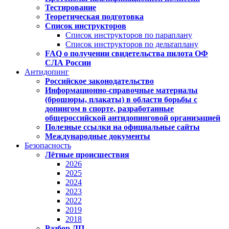
Тестирование
Теоретическая подготовка
Список инструкторов
Список инструкторов по параплану
Список инструкторов по дельтаплану
FAQ о получении свидетельства пилота ОФ
СЛА России
Антидопинг
Российское законодательство
Информационно-справочные материалы
(брошюры, плакаты) в области борьбы с
допингом в спорте, разработанные
общероссийской антидопинговой организацией
Полезные ссылки на официальные сайты
Международные документы
Безопасность
Лётные происшествия
2026
2025
2024
2023
2022
2019
2018
Разбор ЛП