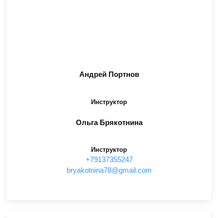
Андрей Портнов
Инструктор
Ольга Брякотнина
Инструктор
+79137355247
moc.liamg@87anintokayrb