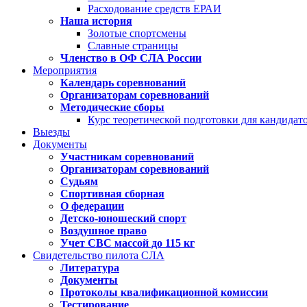
Расходование средств ЕРАИ
Наша история
Золотые спортсмены
Славные страницы
Членство в ОФ СЛА России
Мероприятия
Календарь соревнований
Организаторам соревнований
Методические сборы
Курс теоретической подготовки для кандида
Выезды
Документы
Участникам соревнований
Организаторам соревнований
Судьям
Спортивная сборная
О федерации
Детско-юношеский спорт
Воздушное право
Учет СВС массой до 115 кг
Свидетельство пилота СЛА
Литература
Документы
Протоколы квалификационной комиссии
Тестирование