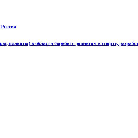
 России
 плакаты) в области борьбы с допингом в спорте, разрабо