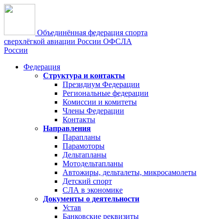
Объединённая федерация спорта
сверхлёгкой авиации России
ОФСЛА
России
Федерация
Структура и контакты
Президиум Федерации
Региональные федерации
Комиссии и комитеты
Члены Федерации
Контакты
Направления
Парапланы
Парамоторы
Дельтапланы
Мотодельтапланы
Автожиры, дельталеты, микросамолеты
Детский спорт
СЛА в экономике
Документы о деятельности
Устав
Банковские реквизиты