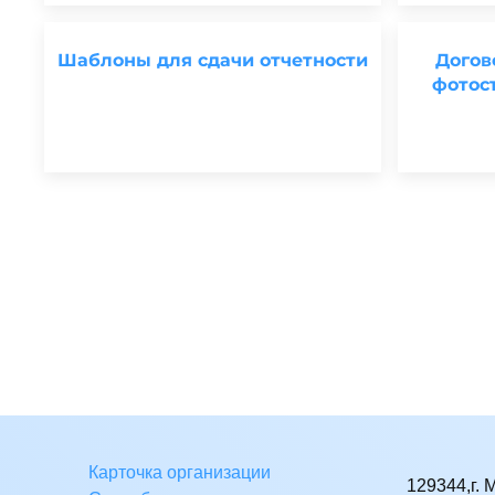
Шаблоны для сдачи отчетности
Догов
фотос
Карточка организации
129344,г. 