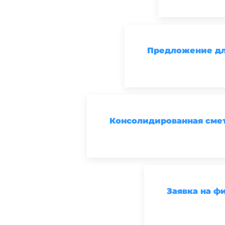
Предложение для
Консолидированная смета
Заявка на ф